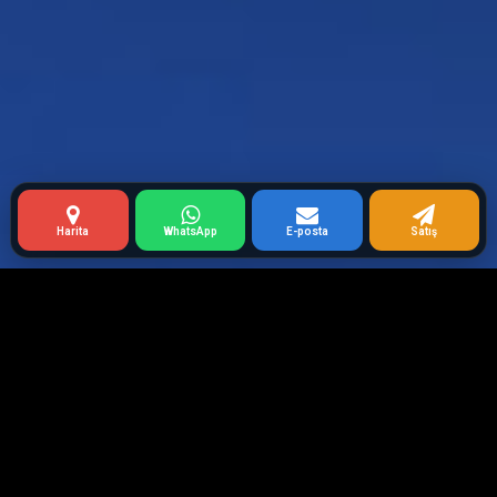
Harita
WhatsApp
E-posta
Satış
HATA : TUM_URUNLER